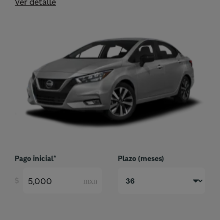
Ver detalle
Pago inicial*
Plazo (meses)
$
mxn